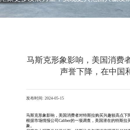
马斯克形象影响，美国消费
声誉下降，在中国和
发布时间: 2024-05-15
马斯克形象影响，美国消费者对特斯拉购买兴趣较高点下
根据市场情报公司Caliber的一项调查，美国潜在的特
象。