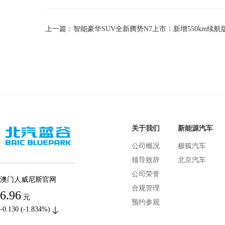
关于我们
新能源汽车
公司概况
极狐汽车
领导致辞
北京汽车
公司荣誉
澳门人威尼斯官网
合规管理
6.96
元
预约参观
-0.130 (-1.834%)