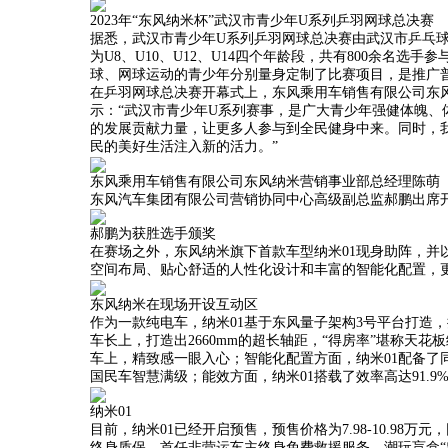
2023年“东风纳米杯”武汉市青少年U系列乒羽网球总决赛
据悉，武汉市青少年U系列乒羽网球总决赛由武汉市乒乓
为U8、U10、U12、U14四个年龄段，共有800余名
球、网球运动的青少年分别量身定制了比赛项目，是推广
在乒羽网球总决赛开幕式上，东风乘用车销售有限公司东
示：“武汉市青少年U系列赛事，是广大青少年强健体魄
的发展贡献力量，让更多人参与到全民健身中来。同时，
民的美好生活注入新的活力。”
东风乘用车销售有限公司东风纳米营销事业部总经理陈萌
东风汽车集团有限公司营销协同中心高级副总监郝鹏出席开
郝鹏为获胜选手颁奖
在赛场之外，东风纳米旗下首款车型纳米01现身助阵，并
空间布局、贴心舒适的人性化设计和丰富的智能化配置，更
东风纳米在现场开设互动区
作为一款纯电车，纳米01基于东风量子架构3号平台打造
车长上，打造出2660mm的超长轴距，“得房率”堪称天
车上，精致感一眼入心；智能化配置方面，纳米01配备了同
国民车智慧满级；能效方面，纳米01搭载了效率高达91.
纳米01
目前，纳米01已经开启预售，预售价格为7.98-10.98
终身质保、首任非营运车主终身免费救援服务、潮玩盲盒“出