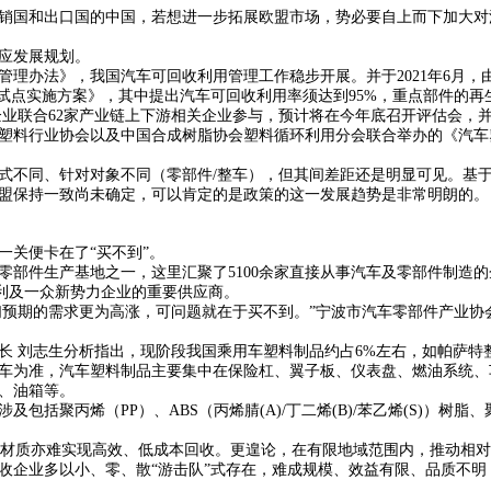
销国和出口国的中国，若想进一步拓展欧盟市场，势必要自上而下加大对
应发展规划。
车管理办法》，我国汽车可回收利用管理工作稳步开展。并于2021年6月
）试点实施方案》，其中提出汽车可回收利用率须达到95%，重点部件的再
车企业联合62家产业链上下游相关企业参与，预计将在今年底召开评估会，
塑料行业协会以及中国合成树脂协会塑料循环利用分会联合举办的《汽车
式不同、针对对象不同（零部件/整车），但其间差距还是明显可见。基
盟保持一致尚未确定，可以肯定的是政策的这一发展趋势是非常明朗的。
一关便卡在了“买不到”。
部件生产基地之一，这里汇聚了5100余家直接从事汽车及零部件制造的企
、吉利及一众新势力企业的重要供应商。
我们预期的需求更为高涨，可问题就在于买不到。”宁波市汽车零部件产业协
 刘志生分析指出，现阶段我国乘用车塑料制品约占6%左右，如帕萨特整车质
车为准，汽车塑料制品主要集中在保险杠、翼子板、仪表盘、燃油系统、
、油箱等。
包括聚丙烯（PP）、ABS（丙烯腈(A)/丁二烯(B)/苯乙烯(S)）树脂
P材质亦难实现高效、低成本回收。更遑论，在有限地域范围内，推动相
收企业多以小、零、散“游击队”式存在，难成规模、效益有限、品质不明