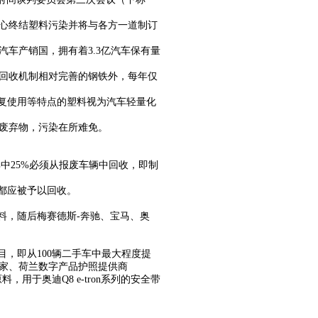
决心终结塑料污染并将与各方一道制订
车产销国，拥有着3.3亿汽车保有量
回收机制相对完善的钢铁外，每年仅
重复使用等特点的塑料视为汽车轻量化
废弃物，污染在所难免。
中25%必须从报废车辆中回收，即制
都应被予以回收。
材料，随后梅赛德斯-奔驰、宝马、奥
项目，即从100辆二手车中最大程度提
家、荷兰数字产品护照提供商
，用于奥迪Q8 e-tron系列的安全带