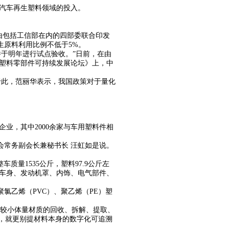
汽车再生塑料领域的投入。
，由包括工信部在内的四部委联合印发
生原料利用比例不低于5%。
并于明年进行试点验收。”日前，在由
塑料零部件可持续发展论坛》上，中
于此，范丽华表示，我国政策对于量化
业，其中2000余家与车用塑料件相
会常务副会长兼秘书长 汪虹如是说。
量1535公斤，塑料97.9公斤左
车身、发动机罩、内饰、电气部件、
、聚氯乙烯（PVC）、聚乙烯（PE）塑
对较小体量材质的回收、拆解、提取、
，就更别提材料本身的数字化可追溯