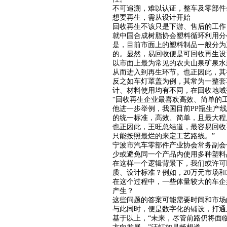
不可追溯，难以认证，整车及零部件
想要再生，需从设计开始
回收再生不该只是下游、售后的工作
就中国合成树脂协会塑料循环利用分
是，目前市面上的塑料制品一般分为
的。显然，易回收便是可回收再生设
以市面上最为常见的农夫山泉矿泉水
从而进入到再生环节。也正因此，其
反之如车灯罩盖为例，其常为一整套
计、材料使用均有不同，在回收地域
“回收再生企业最喜欢高效、简单的
他进一步举例，我国目前PP瓶生产线
的统一标准，高效、简单，且最大程
也正因此，王旺总结道，最容易回收
只能按照最烂的来定工艺路线。”
宁波市汽车零部件产业协会常务副会
少或避免同一个产品内使用多种塑料
在这样一个逻辑背景下，我们或许可
质、设计标准？例如，20万元市场
在这个过程中，一些体量较大的车企
产生？
这些问题的答案可能需要时间和市场
与此同时，便是数字化的铺设，打通
基于以上，“未来，尽管前路仍将面