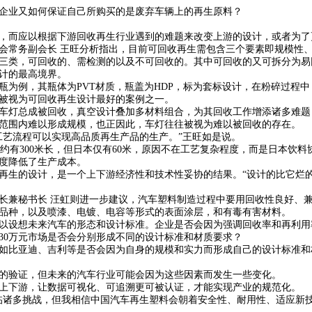
企业又如何保证自己所购买的是废弃车辆上的再生原料？
，而应以根据下游回收再生行业遇到的难题来改变上游的设计，或者为了
会常务副会长 王旺分析指出，目前可回收再生需包含三个要素即规模性
三类，可回收的、需检测的以及不可回收的。其中可回收的又可拆分为易
计的最高境界。
瓶为例，其瓶体为PVT材质，瓶盖为HDP，标为套标设计，在粉碎过程
被视为可回收再生设计最好的案例之一。
车灯总成被回收，真空设计叠加多材料组合，为其回收工作增添诸多难题
范围内难以形成规模，也正因此，车灯往往被视为难以被回收的存在。
工艺流程可以实现高品质再生产品的生产。”王旺如是说。
约有300米长，但日本仅有60米，原因不在工艺复杂程度，而是日本饮料
度降低了生产成本。
再生的设计，是一个上下游经济性和技术性妥协的结果。“设计的比它烂
长兼秘书长 汪虹则进一步建议，汽车塑料制造过程中要用回收性良好、
品种，以及喷漆、电镀、电容等形式的表面涂层，和有毒有害材料。
以设想未来汽车的形态和设计标准。企业是否会因为强调回收率和再利用
和30万元市场是否会分别形成不同的设计标准和材质要求？
如比亚迪、吉利等是否会因为自身的规模和实力而形成自己的设计标准和
的验证，但未来的汽车行业可能会因为这些因素而发生一些变化。
上下游，让数据可视化、可追溯更可被认证，才能实现产业的规范化。
临诸多挑战，但我相信中国汽车再生塑料会朝着安全性、耐用性、适应新