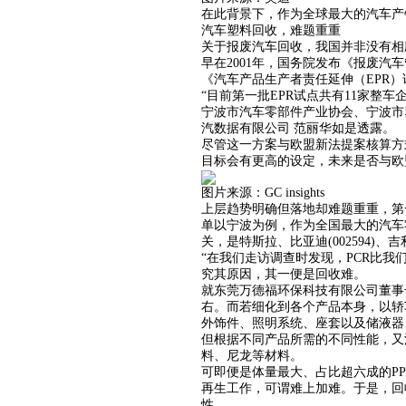
在此背景下，作为全球最大的汽车产
汽车塑料回收，难题重重
关于报废汽车回收，我国并非没有相
早在2001年，国务院发布《报废汽
《汽车产品生产者责任延伸（EPR
“目前第一批EPR试点共有11家整
宁波市汽车零部件产业协会、宁波市
汽数据有限公司 范丽华如是透露。
尽管这一方案与欧盟新法提案核算方
目标会有更高的设定，未来是否与欧
图片来源：GC insights
上层趋势明确但落地却难题重重，第
单以宁波为例，作为全国最大的汽车零
关，是特斯拉、比亚迪(002594)
“在我们走访调查时发现，PCR比
究其原因，其一便是回收难。
就东莞万德福环保科技有限公司董事长
右。而若细化到各个产品本身，以轿
外饰件、照明系统、座套以及储液器
但根据不同产品所需的不同性能，又涉及
料、尼龙等材料。
可即便是体量最大、占比超六成的P
再生工作，可谓难上加难。于是，回
性。