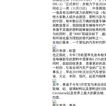
INC-3）”正式举行，并致力于在2
同在上一周（11月15日），中美
一项具有法律约束力的塑料污染（包
绝大多数人或许会困惑，塑料污染与
的中国，每年数以百万辆的报废车辆
就数据显示，我国报废车辆每年约产
有微乎其微的塑料能够被回收再利用
与此同时，是“3060”双碳目标
和环保化最为理想的替代材料之一。
在他们看来，一个塑化的汽车时代即
图片来源：欧盟
也正因此，今年7月欧盟率先发布相关
造每辆新车的塑料中需要有6.25%
同时，鼓励回收更多、质量更好的原
一时间，引发全球汽车产业的广泛关
事实上，早在2019年沃尔沃汽车便
迪、大众、本田、现代、起亚均相继
其中，奥迪于今年3月官宣与来自供应、
取钢、铝、玻璃材料以及塑料进行回
Circularise以及世界上最大的
扣套。
图片来源：奥迪