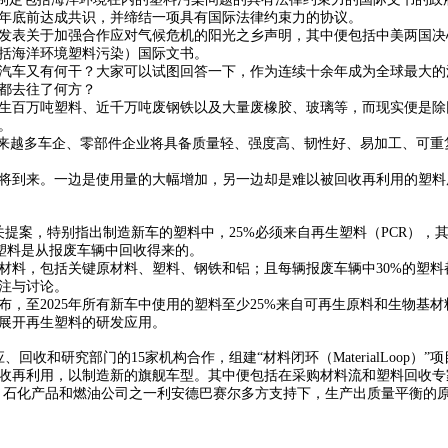
024年底前达成共识，并缔结一项具有国际法律约束力的协议。
两国发表关于加强合作应对气候危机的阳光之乡声明，其中便包括中美两国
括海洋环境塑料污染）国际文书。
汽车又有何干？大家可以试图回答一下，作为连续十余年成为全球最大的汽
都去往了何方？
生百万吨塑料、近千万吨废钢铁以及大量废橡胶、玻璃等，而现实便是除
。
下，越来越多车企、零部件企业将具备质量轻、强度高、韧性好、易加工、可
将到来。一边是使用量的大幅增加，另一边却是难以被回收再利用的塑料
提案，特别指出制造新车的塑料中，25%必须来自再生塑料（PCR），其
的塑料是从报废车辆中回收得来的。
材料，包括关键原材料、塑料、钢铁和铝；且每辆报废车辆中30%的塑料
注与讨论。
宣布，至2025年所有新车中使用的塑料至少25%来自可再生原料和生物基
展开再生塑料的研发应用。
回收和研究部门的15家机构合作，组建“材料闭环（MaterialLoop）”
收再利用，以制造新的旗舰车型。其中便包括在采购材料流和塑料回收专
聚合物、石化产品和燃油公司之一利安德巴赛尔多方支持下，生产出质量平衡的原料