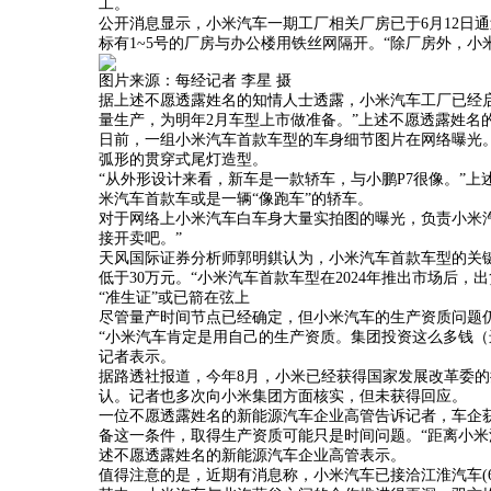
工。
公开消息显示，小米汽车一期工厂相关厂房已于6月12日
标有1~5号的厂房与办公楼用铁丝网隔开。“除厂房外，
图片来源：每经记者 李星 摄
据上述不愿透露姓名的知情人士透露，小米汽车工厂已经
量生产，为明年2月车型上市做准备。”上述不愿透露姓名
日前，一组小米汽车首款车型的车身细节图片在网络曝光
弧形的贯穿式尾灯造型。
“从外形设计来看，新车是一款轿车，与小鹏P7很像。”
米汽车首款车或是一辆“像跑车”的轿车。
对于网络上小米汽车白车身大量实拍图的曝光，负责小米
接开卖吧。”
天风国际证券分析师郭明錤认为，小米汽车首款车型的关键
低于30万元。“小米汽车首款车型在2024年推出市场后，
“准生证”或已箭在弦上
尽管量产时间节点已经确定，但小米汽车的生产资质问题
“小米汽车肯定是用自己的生产资质。集团投资这么多钱（
记者表示。
据路透社报道，今年8月，小米已经获得国家发展改革委
认。记者也多次向小米集团方面核实，但未获得回应。
一位不愿透露姓名的新能源汽车企业高管告诉记者，车企
备这一条件，取得生产资质可能只是时间问题。“距离小米
述不愿透露姓名的新能源汽车企业高管表示。
值得注意的是，近期有消息称，小米汽车已接洽江淮汽车(600