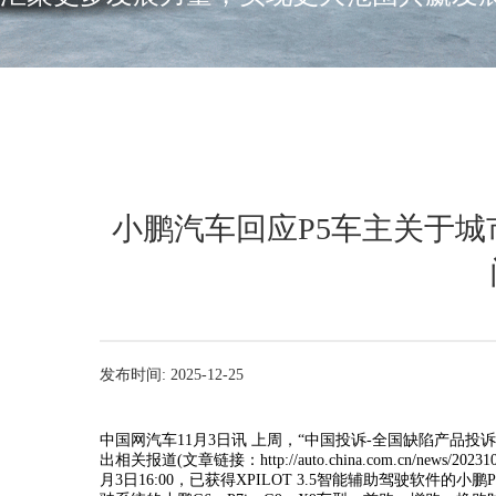
小鹏汽车回应P5车主关于城市
发布时间: 2025-12-25
中国网汽车11月3日讯 上周，“中国投诉-全国缺陷产品投诉平台”(htt
出相关报道(文章链接：http://auto.china.com.cn/ne
月3日16:00，已获得XPILOT 3.5智能辅助驾驶软件