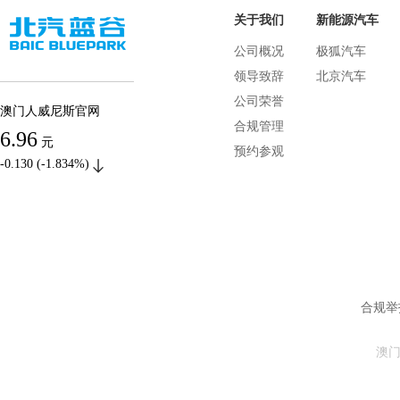
关于我们
新能源汽车
公司概况
极狐汽车
领导致辞
北京汽车
公司荣誉
澳门人威尼斯官网
合规管理
6.96
元
预约参观
-0.130 (-1.834%)
合规举报
澳