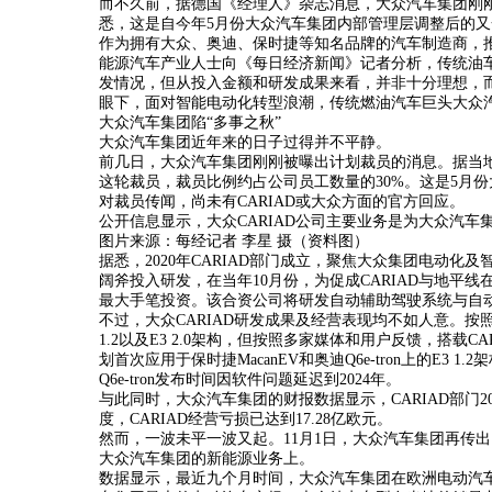
而不久前，据德国《经理人》杂志消息，大众汽车集团刚刚宣
悉，这是自今年5月份大众汽车集团内部管理层调整后的
作为拥有大众、奥迪、保时捷等知名品牌的汽车制造商，
能源汽车产业人士向《每日经济新闻》记者分析，传统油
发情况，但从投入金额和研发成果来看，并非十分理想，而
眼下，面对智能电动化转型浪潮，传统燃油汽车巨头大众汽
大众汽车集团陷“多事之秋”
大众汽车集团近年来的日子过得并不平静。
前几日，大众汽车集团刚刚被曝出计划裁员的消息。据当地媒
这轮裁员，裁员比例约占公司员工数量的30%。这是5月份大
对裁员传闻，尚未有CARIAD或大众方面的官方回应。
公开信息显示，大众CARIAD公司主要业务是为大众汽
图片来源：每经记者 李星 摄（资料图）
据悉，2020年CARIAD部门成立，聚焦大众集团电动化及
阔斧投入研发，在当年10月份，为促成CARIAD与地平
最大手笔投资。该合资公司将研发自动辅助驾驶系统与自
不过，大众CARIAD研发成果及经营表现均不如人意。按照规划
1.2以及E3 2.0架构，但按照多家媒体和用户反馈，搭载
划首次应用于保时捷MacanEV和奥迪Q6e-tron上的
Q6e-tron发布时间因软件问题延迟到2024年。
与此同时，大众汽车集团的财报数据显示，CARIAD部门20
度，CARIAD经营亏损已达到17.28亿欧元。
然而，一波未平一波又起。11月1日，大众汽车集团再传
大众汽车集团的新能源业务上。
数据显示，最近九个月时间，大众汽车集团在欧洲电动汽车