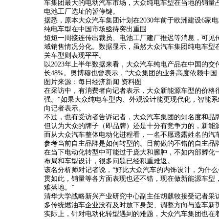
车集团最大的电动汽车市场，大众纯电车型在当地的销量占
电池工厂选址的暂停键。
据悉，原本大众汽车集团计划在2030年前于欧洲建设6家
纯电车型在中国市场亟待突出重围
短短一周接连传出裁员、电池工厂建厂推迟等消息，可见
域销售情况分化。数据显示，虽然大众汽车集团纯电车型在
关车型则表现平平。
以2023年上半年数据来看，大众汽车纯电产品在中国的交付
长48%。奥博穆也曾表示，“大众集团的业务高度依赖中
图片来源：每日经济新闻 资料图
在采访中，有消费者向记者表示，大众新能源车型的价格
强。“如果大众纯电车型内、外观设计能更现代化，智能系
向记者表示。
不过，也有受访者告诉记者，大众汽车集团的知名度和品
但认为大众的牌子（即品牌）还是十分有竞争力的，新能
而从大众汽车整体电动化进程看，一名不愿透露姓名的汽
参考当前自主品牌是如何转型的。目前做的不错的自主品
在当下电动化转型中可能过于庞大和臃肿，不如内部孵化
布局和车型设计，很多问题已经积重难返。
该名分析师对记者说，“好比大众汽车的内饰设计，为什
贯如此，销量等各方面表现也还不错，现在做新能源车型
难落地。”
清华大学战略新兴产业研究中心副主任胡麒牧接受记者采
多传统燃油车企业没有及时放下身架、调整方向与造车新
实际上，针对电动化转型遇到的难题，大众汽车集团也在着