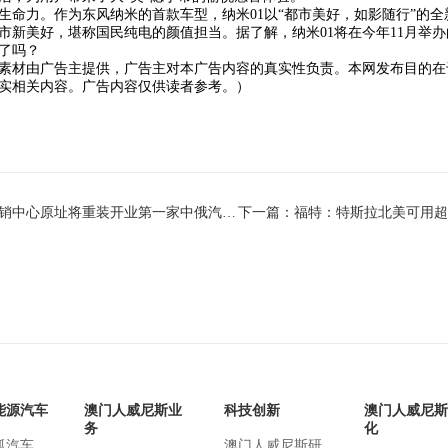
生命力。作为东风纳米的首款车型，纳米01以“都市美好，如影随行”的
市新美好，堪称国民纯电的颜值担当。据了解，纳米01将在今年11月举
了吗？
素材由广告主提供，广告主对本广告内容的真实性负责。本网发布目的在
实相关内容。广告内容仅供读者参考。）
上一篇：在原卡希尔卡莫斯科汽车经销中心原址将重装开业第一家中俄汽车经销中心 - 澳门人威尼斯官网
能源汽车
澳门人威尼斯业
科技创新
澳门人威尼斯
务
化
狐汽车
澳门人威尼斯研