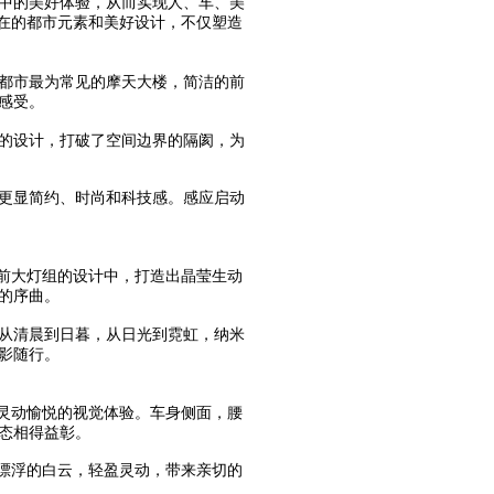
活中的美好体验，从而实现人、车、美
不在的都市元素和美好设计，不仅塑造
于都市最为常见的摩天大楼，简洁的前
感受。
框的设计，打破了空间边界的隔阂，为
上更显简约、时尚和科技感。感应启动
入前大灯组的设计中，打造出晶莹生动
的序曲。
从清晨到日暮，从日光到霓虹，纳米
如影随行。
来灵动愉悦的视觉体验。车身侧面，腰
态相得益彰。
漂浮的白云，轻盈灵动，带来亲切的