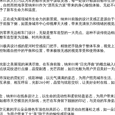
米01从人们习以为常的都市美景中汲取灵感，每一处设计都源自都市生
，自然而然地享受纳米01作为“漂亮实力派”带来的身心愉悦体验。无处
赋予了新车生命力和温度。
，正在成为展现城市生命力的新景观。纳米01前脸的设计灵感正是源自
于前脸下侧，如置身城市中心仰视摩天大楼，带来充满张力和情绪的视觉
用的零界无边框车门设计，无疑是整车造型的一大亮点。这种不设传统边
整车造型更为流畅、时尚和美观。
01极具设计感的星河时空感应门把手。精致把手隐身于整体车身，视觉
控制着自然中的平衡和位置，带来极致无感的视觉享受和使用体验。
将光影之美展现的淋漓尽致。在车身前脸，纳米01将“日光序曲”的概念融
点状花纹进行点缀，晶莹剔透，光芒四射，如日光般为用户开启美好一天
市深处的霓虹灯，炫彩神秘，以元气满满的姿态，为用户照亮城市生活。
相互承接、相互呼应，光影24小时，晶莹与炫彩交织，让美好全时在线，
理念，纳米01在线条设计上，以生命的流动性和柔软轻盈姿态，为用户带
如都市天空横亘的天际线，光芒在车身留下靓丽的印记，与灵动的车身姿
天空元素的浮云朵朵撞色车顶也别具匠心，尽显灵动自然蓬松之感，如一朵
活，为用户带来了大“美”隐于市的愉悦感官体验。