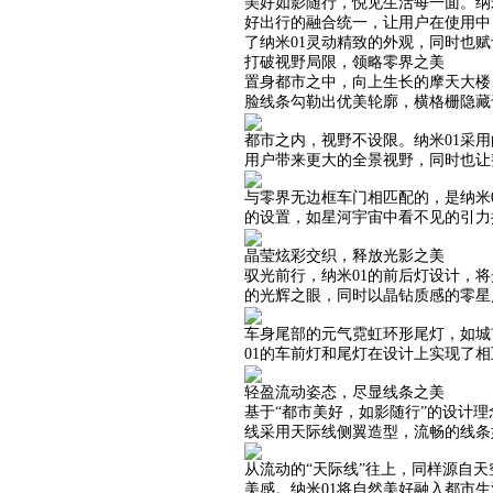
美好如影随行，悦见生活每一面。纳
好出行的融合统一，让用户在使用中
了纳米01灵动精致的外观，同时也
打破视野局限，领略零界之美
置身都市之中，向上生长的摩天大楼
脸线条勾勒出优美轮廓，横格栅隐藏
都市之内，视野不设限。纳米01采
用户带来更大的全景视野，同时也让
与零界无边框车门相匹配的，是纳米
的设置，如星河宇宙中看不见的引力
晶莹炫彩交织，释放光影之美
驭光前行，纳米01的前后灯设计，
的光辉之眼，同时以晶钻质感的零星
车身尾部的元气霓虹环形尾灯，如城
01的车前灯和尾灯在设计上实现了
轻盈流动姿态，尽显线条之美
基于“都市美好，如影随行”的设计
线采用天际线侧翼造型，流畅的线条
从流动的“天际线”往上，同样源自
美感。纳米01将自然美好融入都市生