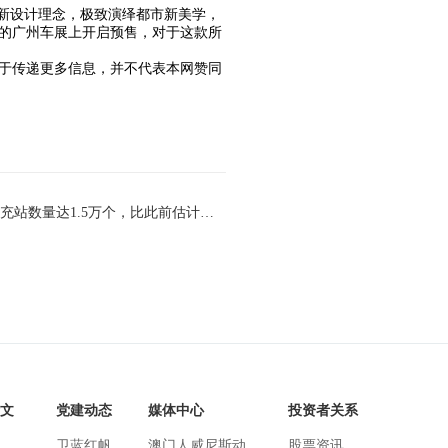
全新设计理念，极致演绎都市新美学，
办的广州车展上开启预售，对于这款所
于传递更多信息，并不代表本网赞同
下一篇：福特：特斯拉北美可用超充站数量达1.5万个，比此前估计的增加25% - 澳门人威尼斯官网
文
党建动态
媒体中心
投资者关系
卫蓝红帆
澳门人威尼斯动
股票资讯