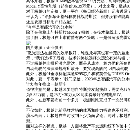
具体来看，极越01 Max版本售价24.99万元起，对标特斯拉Mod
Model Y高性能版（起售价36.39万元）。对比来看，极越0
对于极越01的定价，夏一平向《每日经济新闻》记者透露
平认为，“许多车企都号称要挑战特斯拉，但并没有谁能
还是要跟目标用户相匹配。”
“今年是智能汽车的分水岭”
除了在价格上与特斯拉Model Y相似，在技术路线上，
据了解，极越01在上市前曾有两个策略：一是保留激光雷
图片来源：企业供图
“激光雷达在起初的效果很好，纯视觉与其也有一定的差距
示，“我们选择了后者。技术的路线选择永远没有对与错，
不过极越并非排斥激光雷达，而是从成本、算力优化等角
自动驾驶的法律法规有所放开，要实现高阶的L4自动驾驶
此外，极越01全系标配高通8295芯片和双英伟达DRIVE
对此，夏一平表示：“我们坚信，2023年是智能汽车的分
计划每年推出一款新车
值得注意的是，极越01要想向特斯拉发起挑战，需要克服的
为5.32万辆，是25万~30万元区间卖得最好的纯电SUV。
此外，在新车发布前一个多月，极越刚刚完成了一次品牌
立。
不仅如此，极越此前品牌营销的体系和能力搭建也不顺利。
演示画面，让极越在当时收到不少负面议论。同时，极越
疑。
面对这样的状况，极越一方面将量产车发运到线下体验中