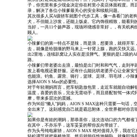
子，你兜里有多少现金决定你在村里小卖店体面程度。而且AI
录，解决了各位小辣爹最关心的安全和续航问题。
其次很多人买A级轿车就图个代步工具，像一条看门的老狗，
犬，不但能上沙发，还能上饭桌。它内饰很精致，能看到的
当好，一共11个扬声器，现场环绕感非常好，，有关机构
顾人。
小辣爹们的第一特点不是辣，而是浪，想要浪，就得开车，还得是
去，就像是给脱缰的野马来上一针肾上腺，跑的又快又远
出2里地，连续趴窝让人实在是没脾气。更狠的是L2级的A
路。
小辣爹们带老婆出去浪，最怕是出门时和和气气，走到半
发上看电视还要舒服。还有什么能比哄老婆开心让全家安宁更
也能浪。钓鱼、露营、骑行，篮球、足球、羽毛球，小辣
选择AION S Max的必要性。
对于年轻潮妈而言，把车钥匙放包里，走近车就能自动解锁，
温度，喜爱的音乐，完全无需动手，而且搭配智驾一体式
摩，带来多层次的震撼。
作为90后“懒人”妈妈，AION S MAX这种只需要一
全出来了。这刻感觉自己就是霸总附体，全世界都对你言
如果你是有娃的潮妈，那恭喜你，这次连动口的力气都省了
在其中，不亦乐乎，这车妥妥的帮你反向带娃了。
作为头号纯电家轿，AION S MAX 绝对值得入手，我在
轻松调节就把座椅放平，然后就能任性地躺卧。就像职场