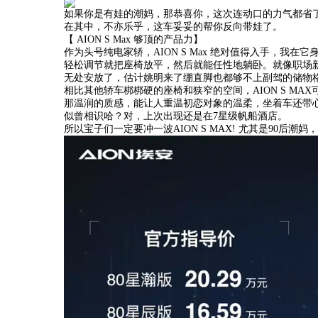
如果你是有娃的潮妈，那恭喜你，这次连动口的力气都省了
在其中，不亦乐乎，这车妥妥的帮你反向带娃了。
【 AION S Max 够顶的产品力】
作为头号纯电家轿，AION S Max 绝对值得入手，我在它
轻松调节就把座椅放平，然后就能任性地躺卧。就像职场
无处安放了，估计姚明来了绷直脚也都够不上副驾的储物
相比其他轿车梆梆硬的座椅和狭窄的空间，AION S M
那温润的质感，能让人重温初恋对象的温柔，坐着车还带
似曾相识哈？对，上次出现还是在7星级帆船酒店。
所以宝子们一定要冲一波AION S MAX! 尤其是90后潮