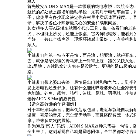
魅力！
首先埃安AION S MAX是一款很顶的纯电家轿，续航长
航长的好处就是能增加活动半径，尤其对于电动车而言，
子，你兜里有多少现金决定你在村里小卖店体面程度。。而且A
录，解决了各位小辣爹最关心的安全和续航问题。
其次很多人买A级轿车就图个代步工具，像一条看门的老狗，
犬，不但能上沙发，还能上饭桌。它内饰很精致，能看到的
当好，一共11个扬声器，现场环绕感非常好，，有关机构
顾人。
小辣爹们的第一特点不是辣，而是浪，想要浪，就得开车，还得是
去，就像是给脱缰的野马来上一针肾上腺，跑的又快又远
出2里地，连续趴窝让人实在是没脾气。更狠的是L2级的A
路。
小辣爹们带老婆出去浪，最怕是出门时和和气气，走到半
发上看电视还要舒服。还有什么能比哄老婆开心让全家安宁更
也能浪。钓鱼、露营、骑行，篮球、足球、羽毛球，小辣
选择AION S Max的必要性！
【适合高效懒的年轻潮妈】
对于年轻潮妈而言，把车钥匙放包里，走近车就能自动解锁，
温度，喜爱的音乐，完全无需动手，而且搭配智驾一体式
摩，带来多层次的震撼。
作为90后“懒人”妈妈，AION S MAX这种只需要一
全出来了。这刻感觉自己就是霸总附体，全世界都对你言