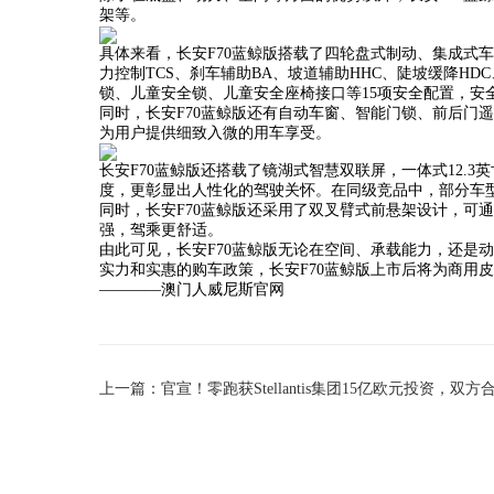
架等。
具体来看，长安F70蓝鲸版搭载了四轮盘式制动、集成式车身稳
力控制TCS、刹车辅助BA、坡道辅助HHC、陡坡缓降H
锁、儿童安全锁、儿童安全座椅接口等15项安全配置，安
同时，长安F70蓝鲸版还有自动车窗、智能门锁、前后门
为用户提供细致入微的用车享受。
长安F70蓝鲸版还搭载了镜湖式智慧双联屏，一体式12.
度，更彰显出人性化的驾驶关怀。在同级竞品中，部分车型配备
同时，长安F70蓝鲸版还采用了双叉臂式前悬架设计，可
强，驾乘更舒适。
由此可见，长安F70蓝鲸版无论在空间、承载能力，还是
实力和实惠的购车政策，长安F70蓝鲸版上市后将为商用
————澳门人威尼斯官网