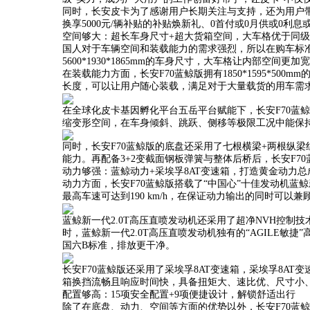
同时，长安皮卡为了感谢用户长期关注与支持，还为用户带
换享5000元/辆补贴的补贴焕新礼、0首付或0月供或0利
空间够大：超长车身尺寸+超大货箱空间，大车格优于同级
国人对于车辆空间和装载能力的需求强烈，所以在购车标准
5600*1930*1865mm的车身尺寸，大车格让内部空
在装载能力方面，长安F70蓝鲸版拥有1850*1595*500m
长度，可以让用户随心装载，满足对于大量载货的用车需
在全球化皮卡基因孵化平台五岳平台赋能下，长安F70蓝
缩变形空间，在车身倾斜、跳跃、侧移等极限工况中能保
同时，长安F70蓝鲸版的底盘还采用了七根横梁+两根纵
能力。再配备3+2变截面钢板弹簧与整体后桥后，长安F
动力够强：蓝鲸动力+采埃孚8AT变速箱，打造黄金动力总
动力方面，长安F70蓝鲸版搭载了“中国心”十佳发动机蓝鲸新
最高车速可达到190 km/h，在保证动力输出的同时可
蓝鲸新一代2.0T高压直喷发动机还采用了超净NVH控
时，蓝鲸新一代2.0T高压直喷发动机独有的“AGILE
国六B标准，排放更干净。
长安F70蓝鲸版还采用了采埃孚8AT变速箱，采埃孚8AT
箱换挡流畅且响应时间快，具备扭矩大、速比优、尺寸小
配置够高：15项安全配置+9项便捷设计，解锁舒适出行
除了在底盘、动力、空间等方面的优势以外，长安F70蓝