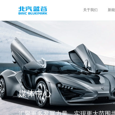
关于我们
新能
媒体中心
汇聚更多发展力量，实现更大范围