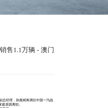
1.1万辆 - 澳门
行副总经理，孙惠斌将调任中国一汽战
因家庭原因离职。