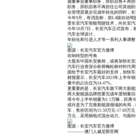
届董事会董事职务，辞职后将不再担
职务，辞职后将不再担任公司其他职
在管理层逐步完成年轻化的同时，长
今年9月，有消息称，前L4级自动驾
责长安汽车智能驾驶技术，向长安汽
今年10月7日，长安汽车正式宣布，前大
汽车全球设计。
年轻化和引进人才等一系列人事调整
图源：长安汽车官方微博
吹响转型的号角
大股东中国长安换帅，或将加快长安
汽车行业资深分析师梅松林对时代周
面给予长安汽车最好的支持，加快车
财报显示，长安汽车2023年上半年销量
量中的占比仅为14.47%。
更重要的是，长安汽车旗下两大新能源
两大新能源品牌想要完成年度销量目标
塔今年上半年销量为1.1万辆，距离今
或许是为了完善新能源领域的布局，8
车，售价区间为15.59万元-17.6
万元，采用插电式混合动力。与面向
图源：长安汽车官方微博
————澳门人威尼斯官网