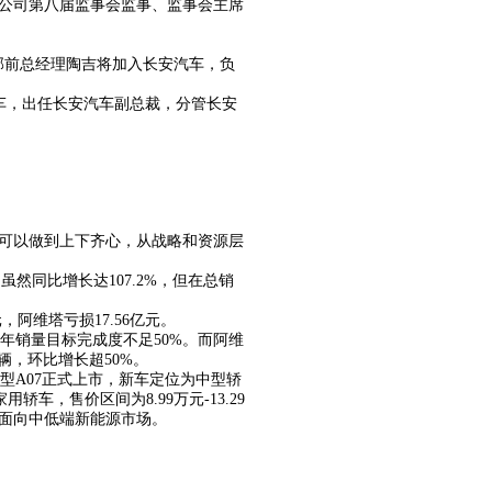
公司第八届监事会监事、监事会主席
业部前总经理陶吉将加入长安汽车，负
长安汽车，出任长安汽车副总裁，分管长安
可以做到上下齐心，从战略和资源层
，虽然同比增长达107.2%，但在总销
阿维塔亏损17.56亿元。
的年销量目标完成度不足50%。而阿维
3辆，环比增长超50%。
车型A07正式上市，新车定位为中型轿
轿车，售价区间为8.99万元-13.29
面向中低端新能源市场。