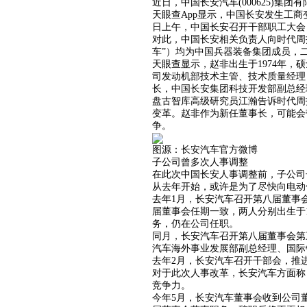
近日，中国长安汽车(000625)集
天眼查App显示，中国长安发生工
日上午，中国长安召开干部职工大会
对此，中国长安相关负责人向时代周
车”）均为中国兵器装备集团成员，
天眼查显示，赵非出生于1974年
司发动机部技术主管、技术质量经理
长，中国长安集团科技开发部副总经
盘古智库高级研究员江瀚告诉时代周
变革。赵非作为新任董事长，可能会
争。
图源：长安汽车官方微博
子公司曾多次人事调整
在此次中国长安人事调整前，子公司
从去年开始，或许是为了尽快向电动
去年1月，长安汽车召开第八届董事
届董事会任期一致，两人分别出生于1
务，仍在公司任职。
同月，长安汽车召开第八届董事会第
汽车海外事业发展部副总经理、国际
去年2月，长安汽车召开干部会，推
对于此次人事改革，长安汽车方面称
竞争力。
今年5月，长安汽车董事会收到公司