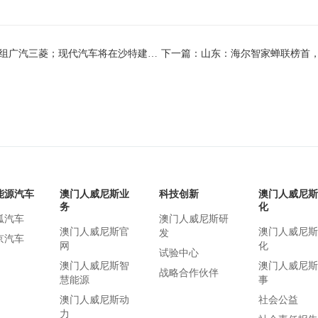
上一篇：汽车早知道丨广汽集团拟重组广汽三菱；现代汽车将在沙特建立汽车制造工厂 - 澳门人威尼斯官网
能源汽车
澳门人威尼斯业
科技创新
澳门人威尼斯
务
化
狐汽车
澳门人威尼斯研
澳门人威尼斯官
澳门人威尼斯
发
京汽车
网
化
试验中心
澳门人威尼斯智
澳门人威尼斯
战略合作伙伴
慧能源
事
澳门人威尼斯动
社会公益
力