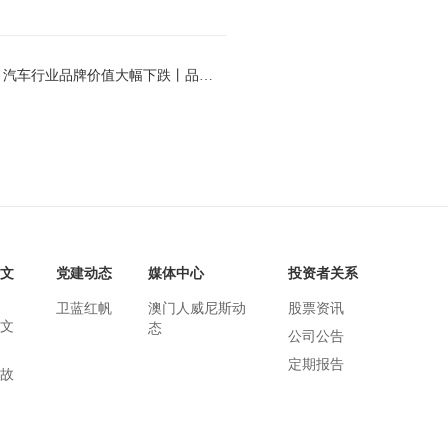
下一篇：山东：海尔智家蝉联榜首，汽车行业品牌价值大幅下跌丨品牌读榜?区域篇⑧ - 澳门人威尼斯官网
文
党建动态
媒体中心
投资者关系
卫蓝红帆
澳门人威尼斯动
股票资讯
文
态
公司公告
定期报告
故