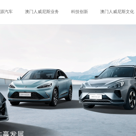
源汽车
澳门人威尼斯业务
科技创新
澳门人威尼斯文化
共赢发展