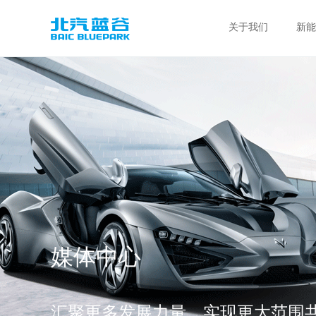
关于我们
新能
媒体中心
汇聚更多发展力量，实现更大范围