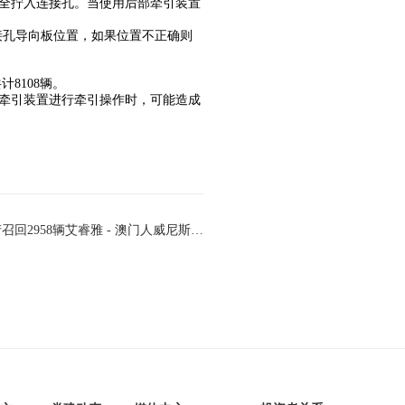
全拧入连接孔。当使用后部牵引装置
接孔导向板位置，如果位置不正确则
计8108辆。
牵引装置进行牵引操作时，可能造成
下一篇：行驶中动力中断隐患 东风日产召回2958辆艾睿雅 - 澳门人威尼斯官网