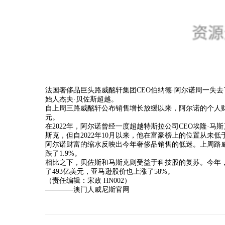
法国奢侈品巨头路威酩轩集团CEO伯纳德·阿尔诺周一失
始人杰夫·贝佐斯超越。
自上周三路威酩轩公布销售增长放缓以来，阿尔诺的个人财富
元。
在2022年，阿尔诺曾经一度超越特斯拉公司CEO埃隆·
斯克，但自2022年10月以来，他在富豪榜上的位置从未低
阿尔诺财富的缩水反映出今年奢侈品销售的低迷。上周路威
跌了1.9%。
相比之下，贝佐斯和马斯克则受益于科技股的复苏。今年，
了493亿美元，亚马逊股价也上涨了58%。
（责任编辑：宋政 HN002）
————澳门人威尼斯官网