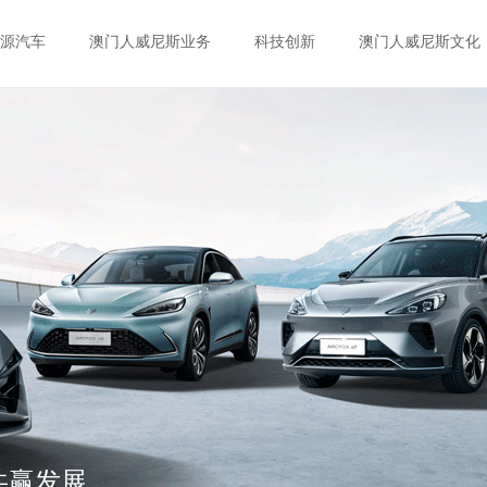
源汽车
澳门人威尼斯业务
科技创新
澳门人威尼斯文化
共赢发展