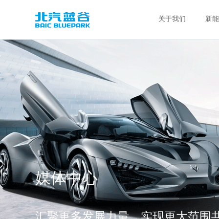
关于我们
新能
媒体中心
汇聚更多发展力量，实现更大范围