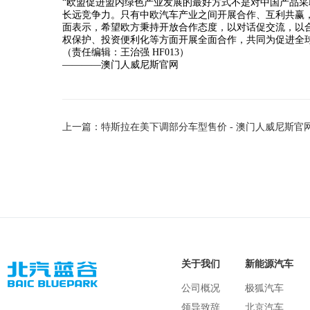
“欧盟促进盟内绿色产业发展的最好方式不是对中国产品
长远竞争力。只有中欧汽车产业之间开展合作、互利共赢
面表示，希望欧方秉持开放合作态度，以对话促交流，以
权保护、投资便利化等方面开展全面合作，共同为促进全
（责任编辑：王治强 HF013）
————澳门人威尼斯官网
上一篇：特斯拉在美下调部分车型售价 - 澳门人威尼斯官
关于我们
新能源汽车
公司概况
极狐汽车
领导致辞
北京汽车