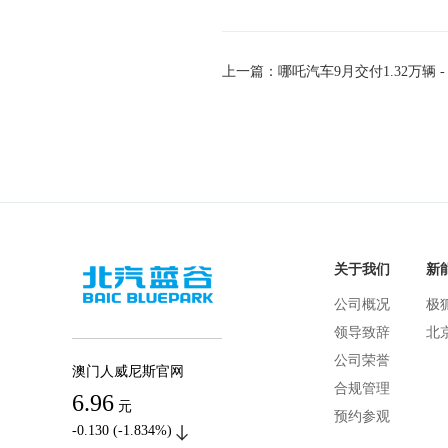
上一篇：哪吒汽车9月交付1.32万辆 
关于我们
新
公司概况
极
领导致辞
北
公司荣誉
澳门人威尼斯官网
合规管理
6.96
元
预约参观
-0.130 (-1.834%)