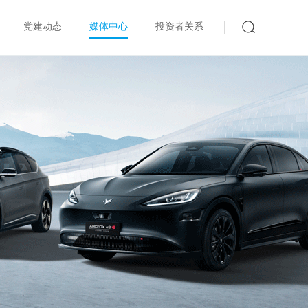
党建动态
媒体中心
投资者关系