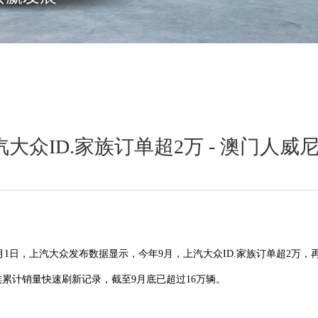
汽大众ID.家族订单超2万 - 澳门人威
月1日，上汽大众发布数据显示，今年9月，上汽大众ID.家族订单超2万，再创
家族累计销量快速刷新记录，截至9月底已超过16万辆。