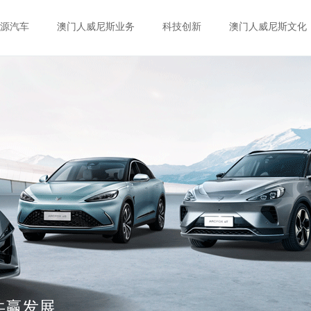
源汽车
澳门人威尼斯业务
科技创新
澳门人威尼斯文化
共赢发展