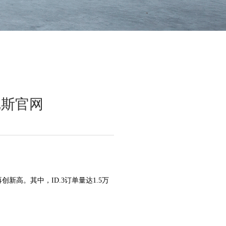
尼斯官网
新高。其中，ID.3订单量达1.5万