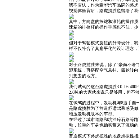
我不否认，作为豪华汽车品牌的路虎
视觉体验背后，路虎揽胜也留给了我
其中，方向盘的按键和滚轮的操作质
速箱的排挡杆的操作手感也不佳，少
但对于驾驶模式旋钮的升降设计，我
样不仅符合了其扁平化的设计理念，
对于路虎揽胜来说，除了“豪而不奢”
混系统，再搭配空气悬挂、四轮转向系统
到想去的地方。
我们试驾的这台路虎揽胜3.0 L6 4
2.6吨的大家伙来说只是够用，但不
在试驾的过程中，发动机与8速手自
是路虎揽胜为了营造舒适驾乘感受做
增压发动机版本的车型。
在经过了城市道路和坑洼碎石路等路
动，较重的车身也确实带来了沉稳的
普通模式下路虎揽胜的地盘虑振性接