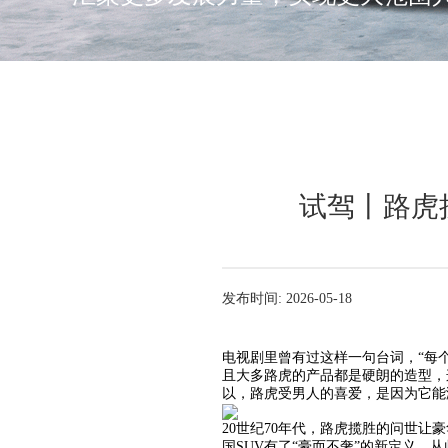
试驾丨路虎揽
发布时间: 2026-05-18
电视剧里曾有过这样一句台词，“每
且大多路虎的产品都是硬朗的造型，
以，路虎受男人的喜爱，是因为它能
20世纪70年代，路虎揽胜的问世
国SUV有了“豪而不奢”的新定义。