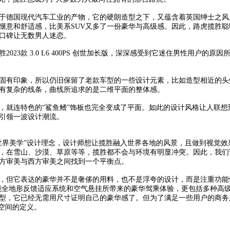
于德国现代汽车工业的产物，它的硬朗造型之下，又蕴含着英国绅士之风
份惬意和舒适感，比美系SUV又多了一份豪华与高级感。因此，路虎揽胜聪
口碑让无数男人迷恋。
023款 3.0 L6 400PS 创世加长版，深深感受到它迷住男性用户的
固有印象，所以仍旧保留了老款车型的一些设计元素，比如造型相近的头
有复杂的线条，曲线所追求的是二维平面的整体感。
，就连特色的“鲨鱼鳍”饰板也完全变成了平面。如此的设计风格让人联想
引领一波设计潮流。
世界美学”设计理念，设计师想让揽胜融入世界各地的风景，且做到视觉效
，在雪山、沙漠、草原等等，揽胜都不会与环境有明显冲突。因此，我们
方审美与西方审美之间找到一个平衡点。
，但它表达的豪华并不是奢侈的用料，也不是浮夸的设计，而是注重功能
se?第二代智能全地形反馈适应系统和空气悬挂所带来的豪华驾乘体验，更包括多
型，它已经无需用尺寸证明自己的豪华感了。但为了满足一些用户的商务
对空间的定义。