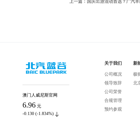
关于我们
新
公司概况
极
领导致辞
北
公司荣誉
澳门人威尼斯官网
合规管理
6.96
元
预约参观
-0.130 (-1.834%)