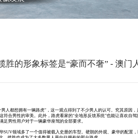
胜的形象标签是“豪而不奢” - 澳
个男人都想拥有一辆路虎”，这一观点得到了不少男人的认可。究其原因，
这符合男性的审美。此外，路虎看家的“全地形反馈系统”也能让喜欢自驾
满足男性用户对于一辆豪华座驾的全部要求。
让豪华SUV领域多了一个值得被载入史册的车型。硬朗的外观、豪华的配置
从此，揽胜也成为了大多数男人最向往拥有的那台路虎。