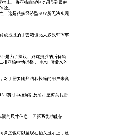
排座椅上。将座椅靠背电动调节到最躺
体验。
性，这是很多经济型SUV所无法实现
路虎揽胜的手套箱也比大多数SUV车
并不是为了摆设。路虎揽胜的后备箱
二排座椅电动折叠，“电动”所带来的
见，对于需要跑烂路和长途的用户来说
3.1英寸中控屏以及前排座椅头枕后
如车辆的尺寸信息、四驱系统功能信
向角度也可以呈现在抬头显示上，这