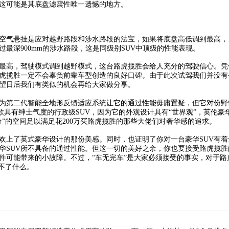
这可能是其底盘滤震性唯一遗憾的地方。
空气悬挂是应对越野路段和涉水路段的法宝，如果将底盘高低调到最高，1
最深900mm的涉水路段，这是同级别SUV中顶级的性能表现。
，驾驶模式调到越野模式，这台路虎揽胜会给人充分的驾驶信心。凭借鼎鼎大名的T
虎揽胜一定不会辜负前辈车型创造的良好口碑。由于此次试驾我们并没有
望日后我们有类似的机会再给大家做分享。
为第二代智能全地形反馈适应系统让它的通过性能毋庸置疑，但它对份野性
具有绅士气度的行政级SUV，因为它的外观设计具有“世界观”，英伦豪
”的空间足以满足花200万买路虎揽胜的那些大佬们对奢华感的追求。
欢上了英式豪华设计的那份美感。同时，也证明了你对一台豪华SUV有
华SUV所不具备的通过性能。但这一切的美好之余，你也要接受路虎揽
件可能带来的小故障。不过，“车无完车”是大家必须接受的事实，对于路
不了什么。