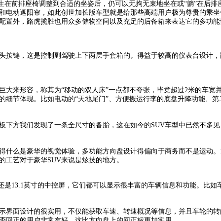
的男生在前排座椅调整到合适的坐姿后，仍可以无拘无束地坐在或“躺”在后
和电动遮阳帘，如此创世加长版车型就是给那些高端用户极为尊贵的乘坐
配置外，路虎揽胜也用众多储物空间以及充足的后备箱来表达它的多功能
头按键，这是控制副驾驶上下两层手套箱的。得益于较高的仪表台设计，
巨大来形容，称其为“移动的双人床”一点都不夸张，毕竟超过2米的车宽
的细节体现。比如电动的“天地尾门”、方便搬运行李的底盘升降功能、第
板下方我们发现了一条全尺寸的备胎，这在如今的SUV车型中已然不多
得什么是豪华的视觉体验，多功能方向盘设计得偏向于商务而不是运动。1
的工艺对于豪华SUV来说是炫技的地方。
盘还是13.1英寸的中控屏，它们都可以显示很丰富的车辆信息和功能。比
示界面设计的很实用，不仅能获取车速、转速概况等信息，并且车轮的转
否回正的用户非常友好，这比方向盘上的回正标更加实用。