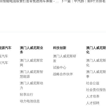
上一篇：国庆出游混动首选？广汽丰田智能电混双擎打造零焦虑用车体验 - 澳门人威尼斯官网
能源汽车
澳门人威尼斯业
科技创新
澳门人威尼斯
务
化
狐汽车
澳门人威尼斯研
澳门人威尼斯官
澳门人威尼斯
发
京汽车
网
化
试验中心
澳门人威尼斯智
澳门人威尼斯
战略合作伙伴
慧能源
事
澳门人威尼斯动
社会公益
力
社会责任报告
轻享出行
人才培养
动力电池信息
人才招聘