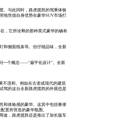
度。与此同时，路虎揽胜的驾乘体验
明地凭借自身优势在豪华SUV市场打
原因所在，它所诠释的那种英式豪华的确有
灯和侧面线条等。但仔细品味，全新
到一个概念——“扁平化设计”。全新
果不违和。例如在古老或现代的建筑
试驾的这台全新路虎揽胜的外观也是
性和体验感的豪华。这其中包括奢侈
种高级配置所营造的豪华氛围。
用途，路虎揽胜还是推出了加长版车