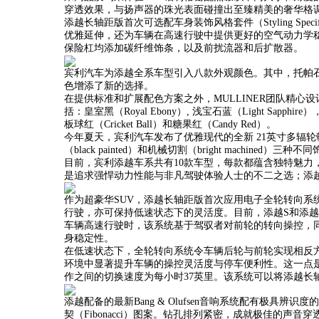
穿透效果，与扬声器的珠光表面碰撞出至臻精美的奢华格
添越长轴距版首次可选配车身装饰风格套件（Styling Sp
优雅延伸，还为车辆在高速行驶中提供更好的空气动力学
保险杠均添加碳纤维饰条，以及前扰流器和后扩散器。
宾利汽车为添越全系车型引入八款外观颜色。其中，托帕石蓝
色增添了新的选择。
在提供标准和扩展配色方案之外，MULLINER团队精
括：皇室黑（Royal Ebony）, 浅宝石蓝（Light Sapphire），火
板球红（Cricket Ball）和糖果红（Candy Red）。
今年夏天，宾利汽车发布了优雅现代的全新 21英寸多辐轮
（black painted）和机械切割（bright machined）三
目前，宾利添越车系共有10款车型，每款都蕴含独特魅力，
是追求强悍动力性能与非凡驾驶体验人士的不二之选；添
作为超豪华SUV，添越长轴距版首次应用电子全轮转向
行驶，亦可保持低速状态下的灵活度。目前，添越S和添
车辆高速行驶时，该系统基于驾驭者对前轮的转向操控，
身稳定性。
在低速状态下，全轮转向系统令车辆后轮与前轮实现相反
环境中显著提升车辆的操控灵活度与停车便利性。这一点是
作之间的切换速度为每小时37英里。该系统可以将添越长
添越配备的最新Bang & Olufsen音响系统配有极
契（Fibonacci）图案。钻孔排列紧密，成就极佳的声