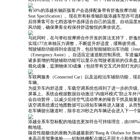
有50%的添越长轴距版客户会选择配备带有舒逸按摩功能（Postural
Seat Specification）。现在所有标准轴距版添越车
后排乘客可在七档选项中选择适合自己的温度。自动温度感应
风功能，确保乘客全程保持舒适愉悦的乘坐状态。
与此同时，在与脊柱按摩师合作开发的算法支持下，舒逸
实现177次单独压力调整，不断提升舒适度，缓释疲劳感
驾驶辅助功能得到全面提升，包括智能辅助泊车功能（Intelligen
（Emergency Assist）。自适应定速巡航控制系统、车道偏
诸多新增的驾驶辅助功能可以显示在驾驶者面前的仪表盘
视化成像，监测物体3D成像（包括带有交互式外部灯光的
车联网服务（Connected Car）以及远程泊车辅助功
车辆。
为提升车内舒适度，车载空调系统也得到了进一步的升级
屏幕上。系统会根据数据自动激活“内循环模式”防止车外
会自动暂停，以减少后排空气流动带来的噪音干扰及能量
该空调系统通过地图数据可以得知车辆将进入隧道，从而
在车辆驶出隧道时，除非在20秒之内车辆还会进入下一个
添越全系车型标配的地毯也更加符合可持续理念，由100
舱地毯。
隔音性能极佳的座舱为添越最新的“Bang & Olufsen for 
来高品质驾乘体验——铝制格栅配点缀以不同大小和角度的钻