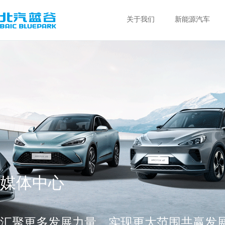
关于我们
新能源汽车
媒体中心
汇聚更多发展力量，实现更大范围共赢发