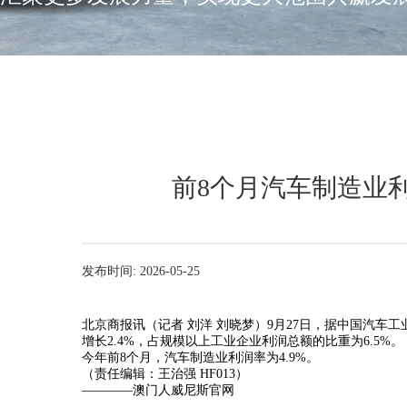
前8个月汽车制造业利润
发布时间: 2026-05-25
北京商报讯（记者 刘洋 刘晓梦）9月27日，据中国汽车工
增长2.4%，占规模以上工业企业利润总额的比重为6.5%。
今年前8个月，汽车制造业利润率为4.9%。
（责任编辑：王治强 HF013）
————澳门人威尼斯官网