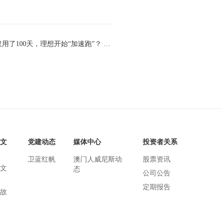
下一篇：从第40万到第50万辆车下线，仅用了100天，理想开始“加速跑”？ - 澳门人威尼斯官网
文
党建动态
媒体中心
投资者关系
卫蓝红帆
澳门人威尼斯动
股票资讯
文
态
公司公告
定期报告
故