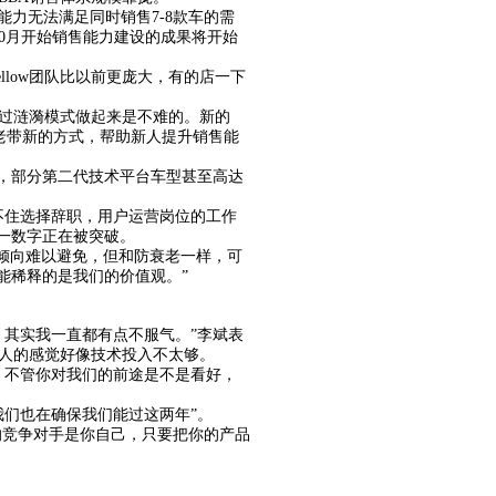
力无法满足同时销售7-8款车的需
0月开始销售能力建设的成果将开始
low团队比以前更庞大，有的店一下
通过涟漪模式做起来是不难的。新的
过老带新的方式，帮助新人提升销售能
A，部分第二代技术平台车型甚至高达
受不住选择辞职，用户运营岗位的工作
这一数字正在被突破。
的倾向难以避免，但和防衰老一样，可
能稀释的是我们的价值观。”
其实我一直都有点不服气。”李斌表
人的感觉好像技术投入不太够。
，不管你对我们的前途是不是看好，
我们也在确保我们能过这两年”。
的竞争对手是你自己，只要把你的产品