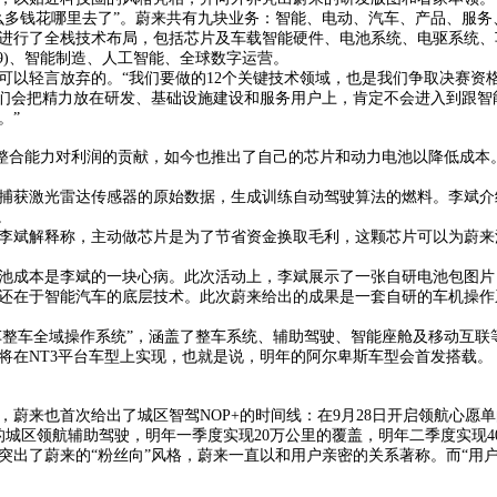
么多钱花哪里去了”。蔚来共有九块业务：智能、电动、汽车、产品、服务
域进行了全栈技术布局，包括芯片及车载智能硬件、电池系统、电驱系统
69)、智能制造、人工智能、全球数字运营。
可以轻言放弃的。“我们要做的12个关键技术领域，也是我们争取决赛资格
我们会把精力放在研发、基础设施建设和服务用户上，肯定不会进入到跟智
。”
的垂直整合能力对利润的贡献，如今也推出了自己的芯片和动力电池以降低成
捕获激光雷达传感器的原始数据，生成训练自动驾驶算法的燃料。李斌介
。
李斌解释称，主动做芯片是为了节省资金换取毛利，这颗芯片可以为蔚来
，电池成本是李斌的一块心病。此次活动上，李斌展示了一张自研电池包图
还在于智能汽车的底层技术。此次蔚来给出的成果是一套自研的车机操作系
动汽车整车全域操作系统”，涵盖了整车系统、辅助驾驶、智能座舱及移动互
将在NT3平台车型上实现，也就是说，明年的阿尔卑斯车型会首发搭载。
蔚来也首次给出了城区智驾NOP+的时间线：在9月28日开启领航心愿单的
的城区领航辅助驾驶，明年一季度实现20万公里的覆盖，明年二季度实现4
突出了蔚来的“粉丝向”风格，蔚来一直以和用户亲密的关系著称。而“用