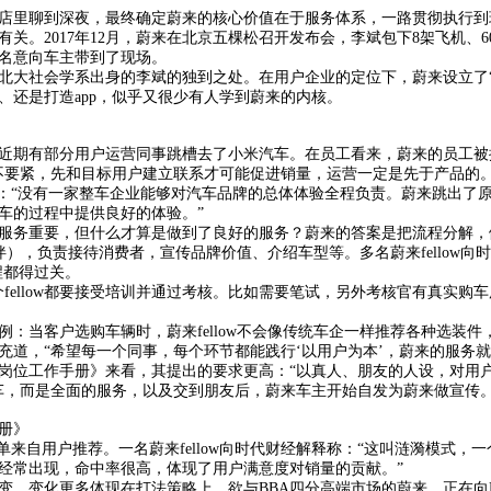
家酒店里聊到深夜，最终确定蔚来的核心价值在于服务体系，一路贯彻执行到
关。2017年12月，蔚来在北京五棵松召开发布会，李斌包下8架飞机、60
0名意向车主带到了现场。
北大社会学系出身的李斌的独到之处。在用户企业的定位下，蔚来设立了“
、还是打造app，似乎又很少有人学到蔚来的内核。
近期有部分用户运营同事跳槽去了小米汽车。在员工看来，蔚来的员工被
不要紧，先和目标用户建立联系才可能促进销量，运营一定是先于产品的。
释：“没有一家整车企业能够对汽车品牌的总体体验全程负责。蔚来跳出了
车的过程中提供良好的体验。”
服务重要，但什么才算是做到了良好的服务？蔚来的答案是把流程分解，
伙伴），负责接待消费者，宣传品牌价值、介绍车型等。多名蔚来fellow
程都得过关。
fellow都要接受培训并通过考核。比如需要笔试，另外考核官有真实购
：当客户选购车辆时，蔚来fellow不会像传统车企一样推荐各种选装
充道，“希望每一个同事，每个环节都能践行‘以用户为本’，蔚来的服务就
岗位工作手册》来看，其提出的要求更高：“以真人、朋友的人设，对用
车，而是全面的服务，以及交到朋友后，蔚来车主开始自发为蔚来做宣传
册》
%订单来自用户推荐。一名蔚来fellow向时代财经解释称：“这叫涟漪模式
经常出现，命中率很高，体现了用户满意度对销量的贡献。”
变，变化更多体现在打法策略上。欲与BBA四分高端市场的蔚来，正在向