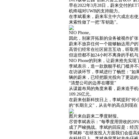
早在2022年3月28日，蔚来交付
机终端对UWB的支持能力。
在李斌看来，蔚来车主中六成左右使
来索性做了一把“车钥匙”。
NIO Phone。
因此，别家开拓新的业务被视作扩张
蔚来不放弃任何一个能够触达用户的可能：
高管们经常在社区留言互动，听取用户
但这些都不如24小时不离身的手机
NIO Phone的到来，让蔚来抢先实
李斌表示，造一款旗舰手机门槛并不
在访谈环节，李斌进行了畅想：“如果
辆的蔚来，已经把眼光投向了更远的
“清楚公司的边界在哪里”
从谋篇布局的角度来看，蔚来造手机
109.26亿元。
在蔚来创新科技日上，李斌提到“何
的“长期主义”，从去年的高点到现
图片来自蔚来二季度财报。
尽管李斌表示：“每季度用营收的20
成了严峻挑战。李斌的回应是：经历过
李斌称 “在研发投入方面我们会提
在科技日上，李斌身穿黑衬衣牛仔裤