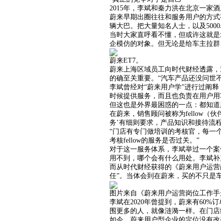
2015年，李斌和秦力洪在北京一
蔚来早期出圈往往和服务用户的方式有
辆大巴。把大量知名人士，以及500
当时大家直呼看不懂，但或许这就是
企模仿的对象。但无论是给车主拉群
蔚来ET7。
蔚来上海区域员工向时代财经透露，
的确至关重要。“汽车产品还没问世
李斌曾经对“蔚来用户学”进行过阐
时候提供服务，而且也负责在用户用
但这也是外界最困惑的一点：都知道
在蔚来，销售顾问被称为fellow（
务’有细则要求，产品知识和接待流
“门店有专门做培训的考核官，每一个
考核fellow的服务是否过关。”
对于这一服务体系，李斌举过一个案例
用不到，哪个会有什么用处。李斌补
而从时代财经获得的《蔚来用户运营
任”。当体会到在蔚来，买的不只是
图片来自《蔚来用户运营岗位工作手
李斌在2020年曾提到，蔚来有60
围更多的人，就像涟漪一样。在门店
如今，蔚来用户型企业的定位没有改