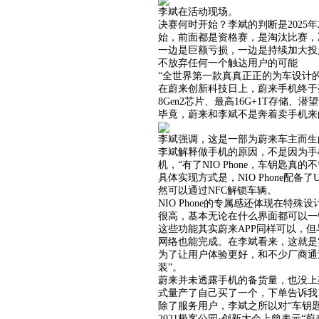
李斌在活动现场。
决赛何时开始？李斌的判断是2025
始，前面都是资格赛，是淘汰比赛，
一边是巨额亏损，一边是持续加大投
不放弃任何一个触达用户的可能
“全世界第一款真真正正的为车设计的
在蔚来创新科技日上，蔚来手机终于亮
8Gen2芯片、最高16G+1T存储、
毕竟，蔚来和李斌不是奔着卖手机来
李斌强调，这是一部为蔚来车主而生
李斌解释做手机的原因，不是因为手
机，“有了NIO Phone，车钥匙真的
具体实现方式是，NIO Phone
然可以通过NFC解锁车辆。
NIO Phone的专属感还体现在
很高，基本无论在什么界面都可以一
这些功能其实蔚来APP同样可以，
网络也能完成。在李斌看来，这就是
为了让用户体验更好，和不少厂商通
装”。
蔚来并未透露手机的备货量，也没上
式量产了自己买了一个，下单告诉我1
除了服务用户，李斌之所以对“车钥
2021极客公园·创新大会上曾表示“