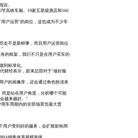
现在。
节高铁车厢、19家五星级酒店和160
用户运营”的岗位，这也成为不少车
挖走不是新鲜事，而且用户运营岗位
”
原有的框架，我们不只是在用户买车的
做到标准化。
向时代财经表示，蔚来总部对于‘做好服
车用户的画像库，还会通过角色扮演来
件，而是站在用户角度，分析哪个可能
会越来越好。”
户用车周期内的全部场景负最大责
。
，一个用户受到好的服务，会扩散影响周
BBA销售体系规模靠拢。