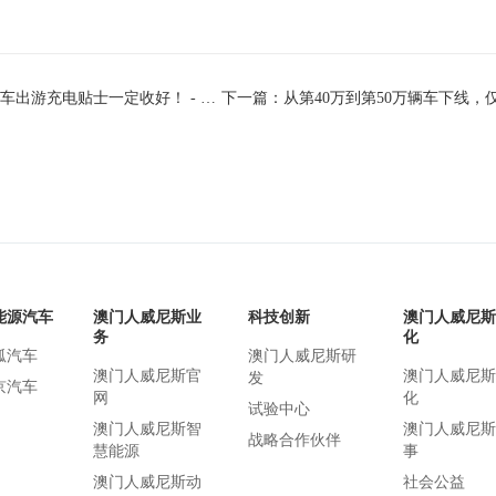
上一篇：“十一”出行高峰将至 这份电车出游充电贴士一定收好！ - 澳门人威尼斯官网
能源汽车
澳门人威尼斯业
科技创新
澳门人威尼斯
务
化
狐汽车
澳门人威尼斯研
澳门人威尼斯官
澳门人威尼斯
发
京汽车
网
化
试验中心
澳门人威尼斯智
澳门人威尼斯
战略合作伙伴
慧能源
事
澳门人威尼斯动
社会公益