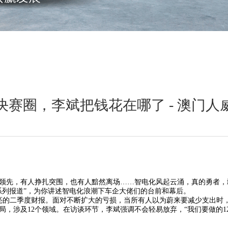
决赛圈，李斌把钱花在哪了 - 澳门人
领先，有人挣扎突围，也有人黯然离场……智电化风起云涌，真的勇者，
系列报道”，为你讲述智电化浪潮下车企大佬们的台前和幕后。
亮的二季度财报。面对不断扩大的亏损，当所有人以为蔚来要减少支出时
局，涉及12个领域。在访谈环节，李斌强调不会轻易放弃，“我们要做的1