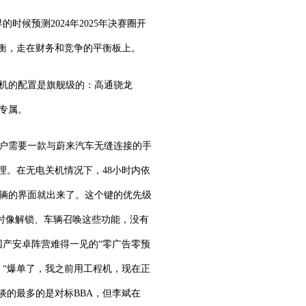
候预测2024年2025年决赛圈开
衡，走在财务和竞争的平衡板上。
来手机的配置是旗舰级的：高通骁龙
专属。
户需要一款与蔚来汽车无缝连接的手
管理。在无电关机情况下，48小时内依
制车辆的界面就出来了。这个键的优先级
同时像解锁、车辆召唤这些功能，没有
国产安卓阵营难得一见的“零广告零预
：“爆单了，我之前用工程机，现在正
谈的最多的是对标BBA，但李斌在