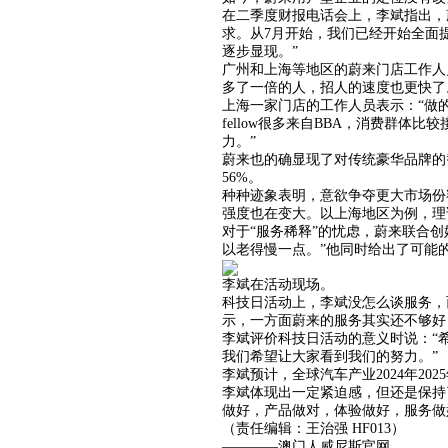
在二季度财报电话会上，李斌指出，
求。从7月开始，我们已经开始全面
逐步显现。”
广州和上海等地区的蔚来门店工作人员
多了一倍的人，招人的速度也更快了
上海一家门店的工作人员表示：“做的
fellow很多来自BBA，消费群
力。”
蔚来也的确显现了对传统豪华品牌的
56%。
种种迹象表明，意欲争夺更大市场份额
强度也在变大。以上海地区为例，理论
对于“服务稀释”的忧虑，蔚来联合
以老得慢一点。”他同时给出了可能
李斌在活动现场。
科技日活动上，李斌没怎么谈服务，
示，一方面蔚来的服务其实还不够好
李斌评价科技日活动的意义时说：“
我们希望让大家看到我们的努力。”
李斌预计，全球汽车产业2024年2
李斌体现出一定紧迫感，但还是保持
做好，产品做对，体验做好，服务做
（责任编辑：王治强 HF013）
————澳门人威尼斯官网