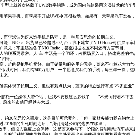
的ET7车型上就首次搭载了UWB数字钥匙，成为国内首款采用这项技术的汽
用苹果手机，而苹果不开放UWB令其很被动。如果有一天苹果汽车发布
，而李斌认为蔚来造手机是防守，是一种居安思危的长期主义。
NIO car出货量已经超过30万台；线下建立了NIO House可供展示车
意见；车里还准备了NIO Radio，甚至根据地区不同还有方言节目。
与人的联系更紧密。人-车-生活是一个闭环，占据场景入口，搭建完整的
现了闭环。
高，难的是把手机卖好。由于销量和服务用户无关，蔚来不打算花大力气
假以时日，我们有500万用户，一半愿意买我们的手机，每三年一换，这
未来。
确实体现了长期主义。但也有观点认为，蔚来的特立独行有点“不务正业”
小鹏托一位媒体人带个话，让我不要投这么多钱了……”不光同行看不下去
在，蔚来的市值已经跌去六成。
%、约30亿元投入研发，这是目前可承受的。” 但一家财务能力踩在钢丝
2019年的生死时刻之后，“我们清楚公司的边界在哪里”。
高效率，但投入强度上会保持，这是蔚来参与下一阶段的智能电动汽车越来
，以贴近科技圈的风格亮相，并向外界亮出蔚来的研发版图和看家本领。