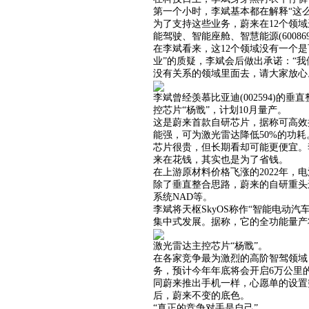
第一个小时，李斌基本都在解释“这
为了支持这些业务，蔚来在12个领
能驾驶、智能座舱、智慧能源(6008
在李斌看来，这12个领域没有一个是
业”的质疑，李斌会后做出承诺：“
没有关系的领域里面去，请大家放心
李斌曾经羡慕比亚迪(002594)
控芯片“杨戬”，计划10月量产。
这是蔚来首款自研芯片，据称可高效
能强，可为激光雷达降低50%的功耗
芯片很贵，但长期看却可能更便宜。
来在花钱，其实也是为了省钱。
在上游原材料价格飞涨的2022年
除了垂直整合思路，蔚来的自研重头
系统NAD等。
李斌将天枢SkyOS称作“智能电
集中式发展。据称，它的全功能量产
激光雷达主控芯片“杨戬”。
在各家竞争最为激烈的高阶智驾领域，
务，预计今年年底将会开启6万公里
同蔚来推出手机一样，心愿单的设置
后，蔚来不变的底色。
“真正的竞争对手是自己”