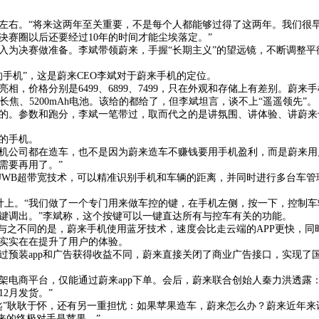
年左右。“将来这两年至关重要，不是每个人都能够过得了这两年。我们很早的时
决赛圈以后还要经过10年的时间才能尘埃落定。”
入为决赛做准备。李斌带领蔚来，手握“长期主义”的望远镜，不断调整平
手机”，这是蔚来CEO李斌对于蔚来手机的定位。
相，价格分别是6499、6899、7499，只在外观和存储上有差别。蔚
潜望长焦、5200mAh电池。该给的都给了，但李斌坦言，谈不上“遥遥领先”。
的。参数和跑分，李斌一笔带过，取而代之的是讲氛围、讲体验、讲蔚来
的手机。
机公司都在造车，也不是因为蔚来造车不赚钱要用手机盈利，而是蔚来用
不需要再用了。”
配备了UWB超带宽技术，可以精准识别手机和车辆的距离，并同时进行多台车
特殊设计上。“我们做了一个专门用来做车控的键，在手机左侧，按一下，控
键调出。”李斌称，这个按键可以一键直达所有与控车有关的功能。
但与之不同的是，蔚来手机使用蓝牙技术，速度会比走云端的APP更快，
实实在在提升了用户的体验。
过预装app和广告获得收益不同，蔚来直接关闭了商业广告接口，实现了
架电商平台，仅能通过蔚来app下单。会后，蔚来联合创始人秦力洪透露
2月发货。”
匙”耿耿于怀，还有另一重担忧：如果苹果造车，蔚来怎么办？蔚来近年来
蔚来的终极对手是苹果。”