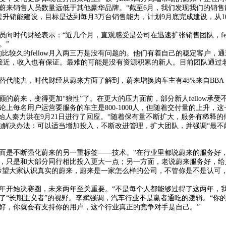
蔚来销售人员数量远低于其他豪华品牌。“截至6月，我们发现我们的销售能
提升销能建设，目标是达到每月3万台销售能力，计划9月底完成建设，从1
向时代财经表示：“近几个月，直观感受是公司在迅速扩张销售团队，fel
。”
比较久的fellow月入两三万是没有问题的。他们有着自己的稳定客户，
体比较接近，收入也有保证。最难的可能是没有资源积累的新人。目前团队通
替代能力，时代财经从蔚来方面了解到，蔚来增换购车主有48%来自BB
的蔚来，变得更加“狼性”了。在更大的压力面前，部分新人fellow承
上每名用户运营要服务的车主是800-1000人，但随着交付量的上升，
创始人秦力洪在9月21日进行了回应。“随着保有量不断扩大，服务有稀释
的解决办法：可以适当增加投入，不断改进管理，扩大团队，并强调“最不
而是不断强化蔚来的另一重标签——技术。“在行业里都说蔚来的服务好，
，只是和大部分同行相比投入更大一点；另一方面，老说蔚来服务好，给
希望大家认识真实的蔚来，蔚来是一家怎么样的公司，不管你是不是认可
025年开始决赛圈，未来两年至关重要。“不是每个人都能够过得了这两年，
了“长期主义者”的视野。李斌强调，汽车行业不是赢者通吃的逻辑。“你
好，你就会有支持你的用户，这个行业真正的竞争对手是自己。”