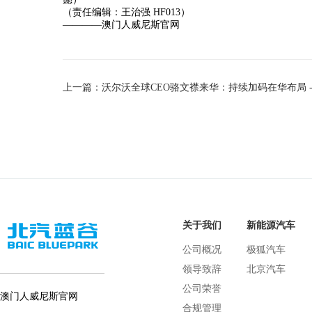
（责任编辑：王治强 HF013）
————澳门人威尼斯官网
关于我们
新能源汽车
公司概况
极狐汽车
领导致辞
北京汽车
公司荣誉
澳门人威尼斯官网
合规管理