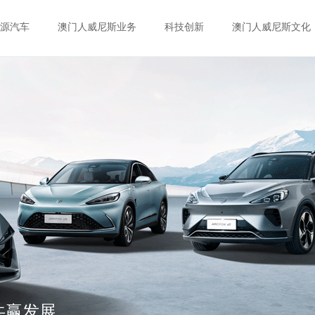
源汽车
澳门人威尼斯业务
科技创新
澳门人威尼斯文化
共赢发展