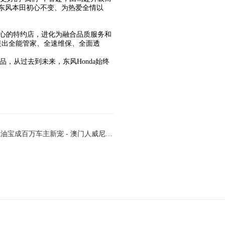
东风本田初心不变、为热爱全情以
心的特约店，进化为融合品质服务和
步提出全能管家、全速维保、全面透
，从过去到未来，东风Honda始终
下一篇：提升动力减油耗 霍尼韦尔燃油宝成百万车主新宠 - 澳门人威尼斯官网