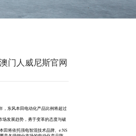
 澳门人威尼斯官网
5年，东风本田电动化产品比例将超过
应市场发展趋势，勇于变革的态度与破
本田将依托强电智混技术品牌、e:NS
起覆盖各级细分市场的电动化产品阵