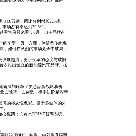
84.6万辆，同比分别增长22%和
%，市场占有率达到29.5%。
过零售份额来看，8月，自主品牌占
”的车型；另一方面，伴随着传统燃
换，如何在激烈的市场竞争中破局，
市场发展趋势，勇于变革的态度与破旧
首次推出独立的新能源汽车品牌。按
建新深刻诠释了灵悉品牌战略和价
能量去驰骋、去创造，携手进阶精彩新
为品牌的标志性色彩。基于多面体的外
性。
心框架；而灵悉DRIVE智驾系统、
象。
更好的“我们”；智趣，由驾趣升级而