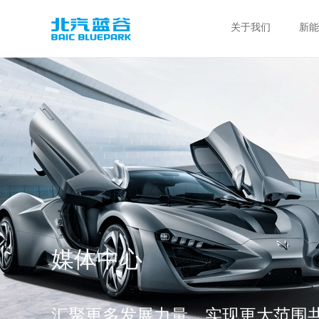
关于我们
新能
媒体中心
汇聚更多发展力量，实现更大范围