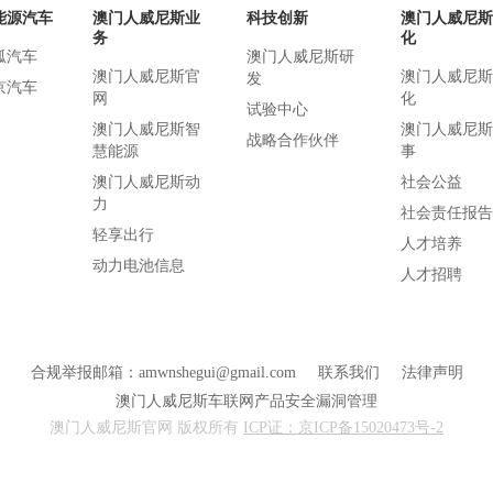
能源汽车
澳门人威尼斯业
科技创新
澳门人威尼斯
务
化
狐汽车
澳门人威尼斯研
澳门人威尼斯官
澳门人威尼斯
发
京汽车
网
化
试验中心
澳门人威尼斯智
澳门人威尼斯
战略合作伙伴
慧能源
事
澳门人威尼斯动
社会公益
力
社会责任报告
轻享出行
人才培养
动力电池信息
人才招聘
合规举报邮箱：amwnshegui@gmail.com
联系我们
法律声明
澳门人威尼斯车联网产品安全漏洞管理
澳门人威尼斯官网 版权所有
ICP证：京ICP备15020473号-2