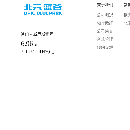
关于我们
新
公司概况
极
领导致辞
北
公司荣誉
澳门人威尼斯官网
合规管理
6.96
元
预约参观
-0.130 (-1.834%)