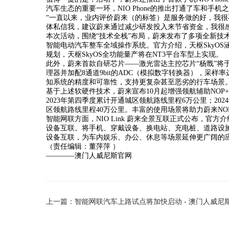
汽车生态的重要一环，NIO Phone的推出打通了车和
“一直以来，业内评价蔚来（的标签）是服务做的好，我很
体私信我，建议蔚来通过减少研发投入来节省资金，我很
本次活动，围绕“技术全栈”布局，蔚来发布了多项全新技
智能电动汽车整车全域操作系统。官方介绍，天枢SkyO
规划，天枢SkyOS全功能量产将在NT3平台车型上实现。
此外，蔚来首款自研芯片——激光雷达主控芯片“杨戬”将于
理器并加配8通道9bit的ADC（模拟数字转换器），采
知系统的精度和可靠性，支持更复杂甚至恶劣的行车场景
基于上述软硬件技术，蔚来宣布10月起增强领航辅助NO
2023年第四季度累计开通城区领航路线里程6万公里；20
区领航路线里程40万公里。丰富的使用场景将助力蔚来N
智能网联方面，NIO Link 蔚来全景互联正式公布，官方
设备互联。将手机、穿戴设备、换电站、充电桩、道路设
设备互联，为车内娱乐、办公、休息等场景延伸更广阔的
（责任编辑：董萍萍 ）
————澳门人威尼斯官网
上一篇：智能网联汽车上路试点将加快启动 - 澳门人威尼