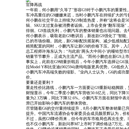
官降再战
一年前，何小鹏用“久等了”形容G9对于小鹏汽车的重要性。
车冲高重任的G9姗姗来迟，当时小鹏汽车在持续扩大的亏损
何小鹏在社交平台上持续为G9制造热度，并称“这将会是50
辑、SKU太过复杂被消费者诟病。上市会变身“翻车现场
徘徊。G9首战失利，小鹏汽车的整体销量也出现问题。去年四
何小鹏表示，吸取老款G9教训后，新改款G9强化了“智
己的市场份额。因此，新G9标配扶摇架构、减少低感知配
精简配置的同时，小鹏汽车让新G9的价格下压。其中，入门版
总工程师许海东认为：“与此前‘两头大中间小’的哑铃型
销量节节攀升，正成为主流产品。”而何小鹏也在新G9上
事实上，此前在G9销量折戟后，今年小鹏汽车选择让G6顶上。
拉Model Y和比亚迪(002594)唐纯电版更具优势。
小鹏汽车冲高端失败的缩影。”业内人士认为，G6的成功
价。
要量还是要利？
重走性价比路线，小鹏汽车一方面要让G9重新站稳脚跟，
财报显示，今年二季度小鹏汽车营收50.6亿元，同比下降31
量为2.3万辆，同比下降32.6%。小鹏汽车方面在财报
滑已开始影响小鹏汽车的整体营收。
尽管随着G6的交付量持续提升，8月小鹏汽车整体销量已升
提升。中国汽车流通协会专家委员会成员颜景辉认为，价格
不过，虽然G9降价而来，但今年的车市格局也再次生变。理想
也不仅小鹏汽车，新款问界M7上市时下调价格达7万元。