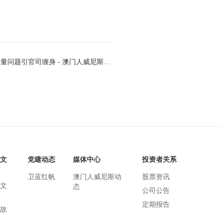
下一篇：亚星客车因电动公交车电池质量问题引官司缠身 - 澳门人威尼斯官网
文
党建动态
媒体中心
投资者关系
卫蓝红帆
澳门人威尼斯动
股票资讯
文
态
公司公告
定期报告
故