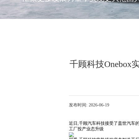
千顾科技Onebox
发布时间: 2026-06-19
近日,千顾汽车科技接受了盖世汽车
工厂投产业态升级