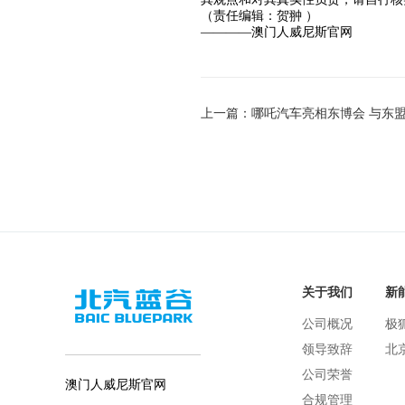
（责任编辑：贺翀 ）
————澳门人威尼斯官网
关于我们
新
公司概况
极
领导致辞
北
公司荣誉
澳门人威尼斯官网
合规管理