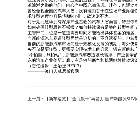
革浪潮之巅的他们，内心当中既充满焦虑、迷茫，也涌动
曾经傲视全国的汽车大省，没有理由甘于在这场产业颠覆
求转型速度也容易“脚底打滑”，欲速则不达。
对于湖北这样拥有深厚产业基础的汽车大省而言，转型依
如何确保转型思路不摇摆？如何持续保有足够的转型空间
主管部门，也是一道道需要时间才能给出具体答案的难题
向新能源汽车赛道转型固然是迫切的、不容迟疑的，但转
当前的新能源汽车市场尚处于规模化发展的初期，海外仍
务不仅是要转型，更需要实现技术上的升级，锻造新的核
“不怕慢，只怕站”，新能源汽车赛道坡长雪厚，产业竞争
东的汽车产业创新走廊，有足够的底气和机遇继续推动滚
（责任编辑：王治强 HF013）
————澳门人威尼斯官网