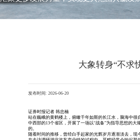
大象转身“不求快
发布时间: 2026-06-20
证券时报记者 韩忠楠
站在巍峨的黄鹤楼上，俯瞰千年如斯的长江水，脑海中很
中西部的13个省区，开展了一场以“战备”为指导思想的
的。
随着时间的推移，曾经白手起家的光辉岁月逐渐淡去，现
在走访调研湖北汽车产业链的过程中，耳畔经常会响起那句