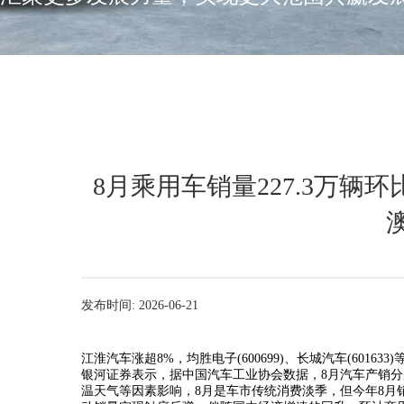
8月乘用车销量227.3万辆环比提
发布时间: 2026-06-21
江淮汽车涨超8%，均胜电子(600699)、长城汽车(601633
银河证券表示，据中国汽车工业协会数据，8月汽车产销分别完成25
温天气等因素影响，8月是车市传统消费淡季，但今年8