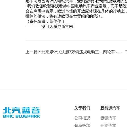
足不同范围需求的电动汽车，受到全球消费者包括欧洲民
“我们敦促欧盟客观看待中国电动汽车产业发展，而不是随
会在声明中表示，欧洲市场的开放应体现在具体的行动上
排除的做法，将有违欧盟在世贸组织的承诺。
（责任编辑：董萍萍 ）
————澳门人威尼斯官网
上一篇：北京累计淘汰超3万辆违规电动三、四轮车 - 澳门人威尼斯官网
关于我们
新能源汽车
公司概况
极狐汽车
领导致辞
北京汽车