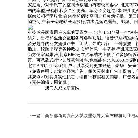
家庭用户对于汽车的空间承载能力有着较高要求, 北京BJ6
构的车型,平稳性和安全性更高。车身长度超过5米,轴距更是达
据乘员和行李数量,在乘坐和储物空间之间灵活切换。第三排放倒
物空间,带着全家老幼长途旅行,或者是短途露营、郊游、
科技感是家庭用户选车的要素之一,北京BJ60也是一个“科技
娱乐、出行和生活交互服务等各种功能。语音识别精准到位
爱好越野的朋友提供路书、组队、导航出行、一键救援、轨
胎压、续航里程等各种数据,关键信息一手掌握,有北京BJ6
为方便家庭露营,北京BJ60还在汽车结构上做了许多预留
泵、可承载式行李架等露营装备,也都能在北京BJ60上找到
北京BJ60,它让家庭用户可以享受到更加舒适、豪华、安全
（免责声明：此文内容为广告，相关素材由广告主提供，
其观点和对其真实性负责，请自行核实相关内容。广告内
（责任编辑：周文凯 ）
————澳门人威尼斯官网