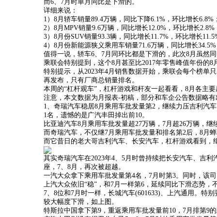
而6、7月时单月同比是下滑的。
详细来说：
1）8月轿车销量89.4万辆，同比下降6.1%，环比增长6.8%
2）8月MPV销量9.6万辆，同比增长12.0%，环比增长2.8
3）8月份SUV销量93.3辆，同比增长11.7%，环比增长11.
4）8月份新能源狭义乘用车销量71.6万辆，同比增长34.5%，
值得一说，轿车6、7月同环比都是下滑的，此次8月虽然
乘联会特别提到，这个8月甚至比2017年零售峰值年份的
特别提示，从2023年4月销售数据开始，乘联会每个榜单
再发布，只有厂商总销量排名。
本周的“杠杆观车”，杠杆游戏和杆友一起看看，8月各主
注意，本文数据为月报表-初稿，部分和车企公告数据略
1、奇瑞汽车稳居8月乘用车批发量第2，继续力压吉利汽车、长安
1名，遗憾的是广汽丰田掉出前10。
比亚迪汽车8月乘用车批发量超27万辆，7月超26万辆，继
而奇瑞汽车，不仅继7月乘用车批发量和排名第2后，8月蝉
而它昔日的老大哥吉利汽车、长安汽车，杠杆游戏看到，继
其实奇瑞汽车在2023年4、5月时曾持续把长安汽车、吉
座，7、8月，再次被超越。
一汽大众拿下乘用车批发量第4名，7月时第3。同时，该司
上汽大众依旧“稳”，和7月一样第6，延续同比下滑态势，
7、8位和7月时一样，长城汽车(601633)、上汽通用
较大幅度下滑，如上图。
特斯拉中国拿下第9，重返乘用车批发量前10，7月排第9