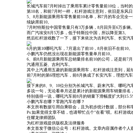
长城汽车前7月时掉出了乘用车累计零售量前10位，当时
第10名，和前7月时一样，杠杆游戏注意到，依旧是东风日
5、8月新能源乘用车零售量前10名单，和7月的车企完全
续缺席前10。
7月时特斯拉中国零售量只有3万多辆，8月回升至6万多辆
而广汽埃安8月5万多，低于特斯拉中国，所以降至第3。
然后杠杆游戏数了一下，接下来依次为吉利汽车、长安汽
6月的第10哪吒汽车，7月退出了前10，8月依旧不在前10。
小鹏汽车仍然没出现在新能源零售量单月前10。
6、前8月新能源乘用车总销量排名前10的公司，还是前
汽通用五菱、吉利汽车。
其中上汽通用五菱的新能源乘用车，杠杆游戏注意到，延
前7月时的第6理想汽车，前8月换成了长安汽车，理想汽车
接下来的8、9、10位分别为长城汽车、蔚来汽车、哪吒汽
多说一句，无论看单月还是累计的新能源乘用车销量排名，
特别值得一说，哪吒汽车前8月的销量下滑幅度扩大到15.5%，前
小鹏汽车在哪？零跑汽车在哪？
本文所有数据引用自乘联会，且为初步统计数据，部分和
Ps:如果觉得文章不错，也请帮忙点个“在看”呗。杠杆游戏欢
任耀龙律师团队
为杠杆游戏提供版权及法律服务
本文首发于微信公众号：杠杆游戏。文章内容属作者个人