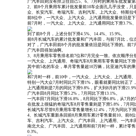
广汽丰田则没有捍卫住自己5、6、7月时的乘用车批发量第
2、前8个月乘用车累计批发量前10车企面孔几乎没变，只
众、长安汽车、奇瑞汽车、吉利汽车、上汽大众、特斯拉
前8位中，一汽大众、上汽大众、上汽通用批发量依旧是
前7月时，一汽大众、上汽大众、上汽通用同比下滑3.7%、14.
到了前8个月，上述分别下滑4.5%、14.4%、15.9%。
前8月长城汽车的累计批发量和广汽丰田，与前7月比，位次
对了，广汽丰田前8个月的批发量依旧是同比下滑的。前7月同比
广汽丰田得加油啊。
3、8月乘用车零售排名前7位和7月完全一致。依次顺序
一汽大众、上汽通用、奇瑞汽车8月乘用车零售量同比下
其中前5名的车企，单月零售量超10万辆，比亚迪汽车的乘用
和7月时一样，前10中，一汽大众、上汽大众、上汽通用
特别一汽大众7月时同比只下滑1%，眼看就要同比转正了，
上汽通用则是7月的同比下滑9.8%，扩大到8月的下滑21.9
广汽丰田8月同比下滑5.2%，7月同比下滑13.1%。
一汽丰田7月同比下滑16.8%，8月同比下滑6.8%，从7月
在批发上很猛的奇瑞汽车8月零售量则是下滑5.8%，7月同
长城汽车尽管8月乘用车零售量增长12.4%，7月为同比下滑
4、长城汽车重新杀回前8月乘用车累计零售量前10。前
车、吉利汽车、上汽大众、广汽丰田、上汽通用、一汽丰
南北大众、广汽丰田、上汽通用和前7月时一样，累计零售
0.3%。