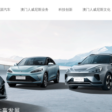
源汽车
澳门人威尼斯业务
科技创新
澳门人威尼斯文化
共赢发展