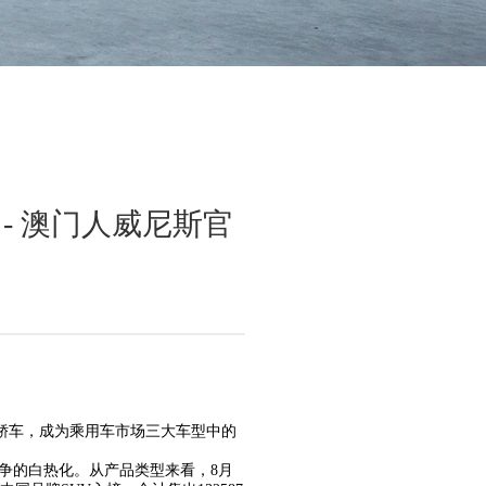
 - 澳门人威尼斯官
超越轿车，成为乘用车市场三大车型中的
竞争的白热化。从产品类型来看，8月