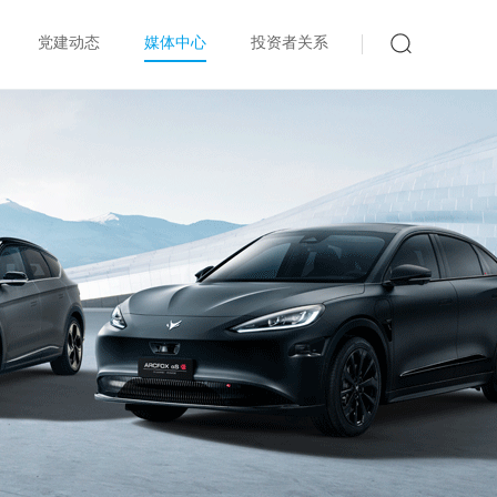
党建动态
媒体中心
投资者关系