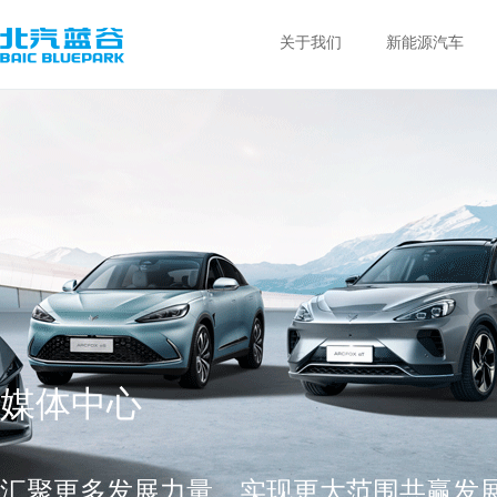
关于我们
新能源汽车
媒体中心
汇聚更多发展力量，实现更大范围共赢发